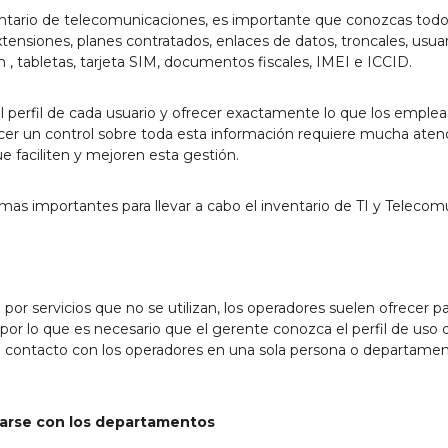
ventario de telecomunicaciones, es importante que conozcas todos
ensiones, planes contratados, enlaces de datos, troncales, usuar
, tabletas, tarjeta SIM, documentos fiscales, IMEI e ICCID.
 el perfil de cada usuario y ofrecer exactamente lo que los emp
cer un control sobre toda esta información requiere mucha atenc
e faciliten y mejoren esta gestión.
s importantes para llevar a cabo el inventario de TI y Telecom
r servicios que no se utilizan, los operadores suelen ofrecer 
 por lo que es necesario que el gerente conozca el perfil de us
l contacto con los operadores en una sola persona o departamen
onarse con los departamentos